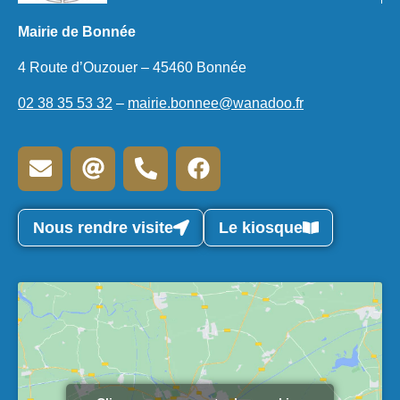
Mairie de Bonnée
4 Route d’Ouzouer – 45460 Bonnée
02 38 35 53 32
–
mairie.bonnee@wanadoo.fr
Nous rendre visite
Le kiosque